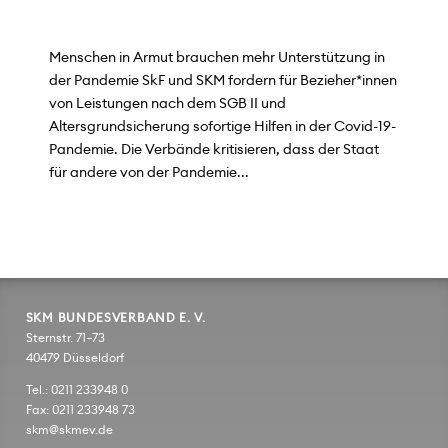
Menschen in Armut brauchen mehr Unterstützung in
der Pandemie SkF und SKM fordern für Bezieher*innen
von Leistungen nach dem SGB II und
Altersgrundsicherung sofortige Hilfen in der Covid-19-
Pandemie. Die Verbände kritisieren, dass der Staat
für andere von der Pandemie...
SKM BUNDESVERBAND E. V.
Sternstr. 71–73
40479 Düsseldorf
Tel.: 0211 233948 0
Fax: 0211 233948 73
skm@skmev.de