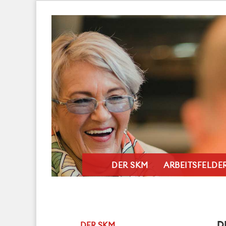
DER SKM
ARBEITSFELDE
D
DER SKM