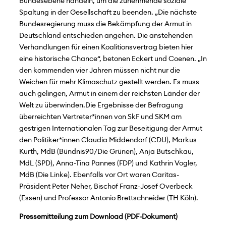
Bundesebene handeln, um die zunehmende soziale
Spaltung in der Gesellschaft zu beenden. „Die nächste
Bundesregierung muss die Bekämpfung der Armut in
Deutschland entschieden angehen. Die anstehenden
Verhandlungen für einen Koalitionsvertrag bieten hier
eine historische Chance“, betonen Eckert und Coenen. „In
den kommenden vier Jahren müssen nicht nur die
Weichen für mehr Klimaschutz gestellt werden. Es muss
auch gelingen, Armut in einem der reichsten Länder der
Welt zu überwinden.Die Ergebnisse der Befragung
überreichten Vertreter*innen von SkF und SKM am
gestrigen Internationalen Tag zur Beseitigung der Armut
den Politiker*innen Claudia Middendorf (CDU), Markus
Kurth, MdB (Bündnis90/Die Grünen), Anja Butschkau,
MdL (SPD), Anna-Tina Pannes (FDP) und Kathrin Vogler,
MdB (Die Linke). Ebenfalls vor Ort waren Caritas-
Präsident Peter Neher, Bischof Franz-Josef Overbeck
(Essen) und Professor Antonio Brettschneider (TH Köln).
Pressemitteilung zum Download