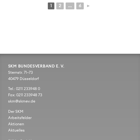
1
2
...
6
►
SKM BUNDESVERBAND E. V.
Sternstr. 71–73
40479 Düsseldorf
Tel.: 0211 233948 0
Fax: 0211 233948 73
skm@skmev.de
Der SKM
Arbeitsfelder
Aktionen
Aktuelles