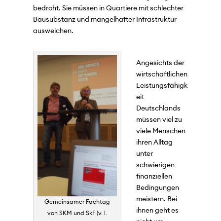
bedroht. Sie müssen in Quartiere mit schlechter
Bausubstanz und mangelhafter Infrastruktur
ausweichen.
Angesichts der
wirtschaftlichen
Leistungsfähigk
eit
Deutschlands
müssen viel zu
viele Menschen
ihren Alltag
unter
schwierigen
finanziellen
Bedingungen
meistern. Bei
Gemeinsamer Fachtag
ihnen geht es
von SKM und SkF (v. l.