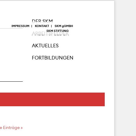
DER SKM
IMPRESSUM
KONTAKT
SKM
g
GMBH
SKM STIFTUNG
ARBEITSFELDER
AKTUELLES
FORTBILDUNGEN
 Einträge »