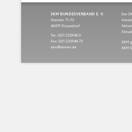
SKM BUNDESVERBAND E. V.
Der S
Sternstr. 71–73
Arbeit
40479 Düsseldorf
Aktio
Aktuel
Tel.: 0211 233948 0
Fax: 0211 233948 73
SKM 
skm@skmev.de
SKM S