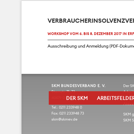
VERBRAUCHERINSOLVENZVER
WORKSHOP VOM 6. BIS 8. DEZEMBER 2017 IN ER
Ausschreibung und Anmeldung
SKM BUNDESVERBAND E. V.
Der S
Sternstr. 71–73
Arbeit
40479 Düsseldorf
DER SKM
ARBEITSFELDE
Aktio
Aktuel
Tel.: 0211 233948 0
Fax: 0211 233948 73
SKM 
skm@skmev.de
SKM S