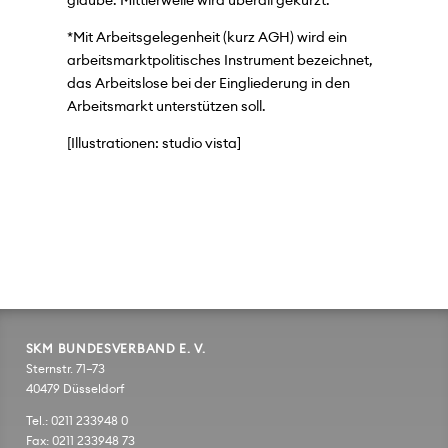
glaube. Mittlerweile wird überall gekürzt.“
*Mit Arbeitsgelegenheit (kurz AGH) wird ein
arbeitsmarktpolitisches Instrument bezeichnet,
das Arbeitslose bei der Eingliederung in den
Arbeitsmarkt unterstützen soll.
[Illustrationen: studio vista]
SKM BUNDESVERBAND E. V.
Sternstr. 71–73
40479 Düsseldorf
Tel.: 0211 233948 0
Fax: 0211 233948 73