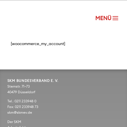
[woocommerce_my_account]
SKM BUNDESVERBAND E. V.
Sternstr. 71–73
40479 Düsseldorf
Tel.: 0211 233948 0
Fax: 0211 233948 73
skm@skmev.de
Der SKM